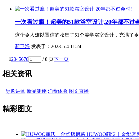
一次看过瘾！超美的51款浴室设计,20年都不过会
这个令人难以置信的收集了51个美学浴室设计，充满了
新卫浴
发表于：2023-5-4 11:24
1
2
3
4
5
6
7
8
/ 8 页
下一页
相关资讯
导购讲堂
新品测评
消费体验
图文直播
精彩图文
HUWOO菲沃｜金华店