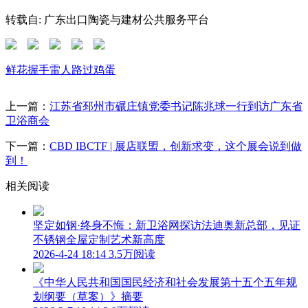
转载自: 广东出口陶瓷与建材公共服务平台
鲜花
握手
雷人
路过
鸡蛋
上一篇：
江苏省邳州市碾庄镇党委书记陈兆球一行到访广东省
卫浴商会
下一篇：
CBD IBCTF | 展店联盟，创新求变，这个展会说到做
到！
相关阅读
坚定如钢·终身不悔：新卫浴网探访法迪奥新总部，见证
不锈钢全屋定制艺术新高度
2026-4-24 18:14
3.5万阅读
《中华人民共和国国民经济和社会发展第十五个五年规
划纲要（草案）》摘要