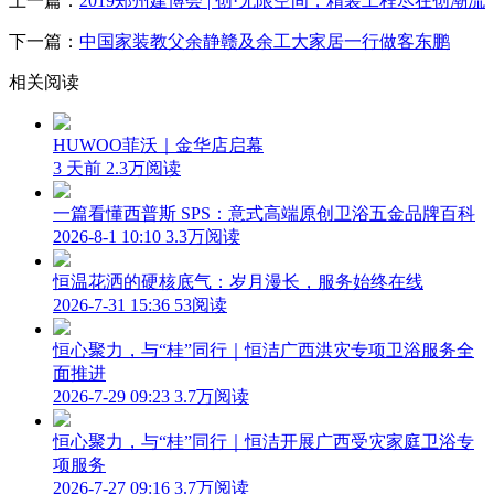
上一篇：
2019郑州建博会 | 创·无限空间，精装工程尽在创潮流
下一篇：
中国家装教父余静赣及余工大家居一行做客东鹏
相关阅读
HUWOO菲沃｜金华店启幕
3 天前
2.3万阅读
一篇看懂西普斯 SPS：意式高端原创卫浴五金品牌百科
2026-8-1 10:10
3.3万阅读
恒温花洒的硬核底气：岁月漫长，服务始终在线
2026-7-31 15:36
53阅读
恒心聚力，与“桂”同行｜恒洁广西洪灾专项卫浴服务全
面推进
2026-7-29 09:23
3.7万阅读
恒心聚力，与“桂”同行｜恒洁开展广西受灾家庭卫浴专
项服务
2026-7-27 09:16
3.7万阅读