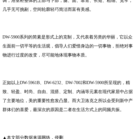
调，浴室柜整体的上部与下部，腿、面、靠背、长短、粗细、宽窄，
几乎无可挑剔，空间轮廓轻巧简洁而富有美感。
DW-5900系列的简素是形式上的克制，又代表着另类的华丽，它以众
生面前一切平等的生活观，倡导人们爱惜身边的一切事物，拒绝对事
物进行过度的改变，尽可能地体现事物本质。
正如以上DW-5961B、DW-6232、DW-7002和DW-5900所呈现的，精
致、轻盈、时尚、自由、混搭、定制、内涵等元素在现代家居中占据
了主要地位，美的重要性愈发凸显。而大卫洛克之所以会受到新中产
群体们的喜爱，最深次的原因是二者在生活方式上的同频共振。
▲本文部分数据来源网络，侵删