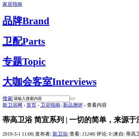
家居指南
品牌
Brand
卫配
Parts
专题
Topic
大咖会客室
Interviews
搜索
新卫浴网
›
首页
›
卫浴指南
›
新品测评
›
查看内容
蒂高卫浴 简宜系列 | 一切的简单，来源
2019-3-1 11:06
|
发布者:
新卫浴
|
查看:
11246
|
评论: 0
|
来自: 蒂