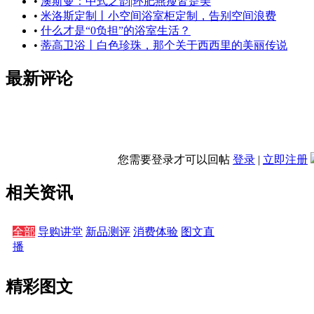
•
澳斯曼：中式之韵|环肥燕瘦皆是美
•
米洛斯定制丨小空间浴室柜定制，告别空间浪费
•
什么才是“0负担”的浴室生活？
•
蒂高卫浴丨白色珍珠，那个关于西西里的美丽传说
最新评论
您需要登录才可以回帖
登录
|
立即注册
相关资讯
全部
导购讲堂
新品测评
消费体验
图文直
播
精彩图文