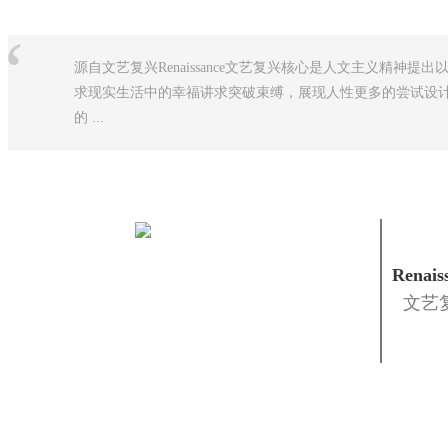
“
源自文艺复兴Renaissance文艺复兴核心是人文主义精神
求现实生活中的幸福讲求突破束缚，展现人性更多的尝试设计
的 ...
Renais
文艺