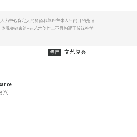
提出以人为中心肯定人的价值和尊严主张人生的目的是追
体现突破束缚//在艺术创作上不再拘泥于传统神学
源自
文艺复兴
sance
复兴