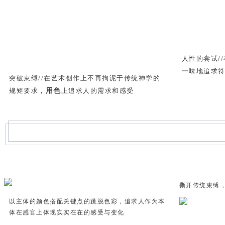
人性的尝试/
一味地追求
突破束缚//在艺术创作上不再拘泥于传统神学的
规矩要求，
用色
上追求人的需求和感受
撕开传统束缚
以主体的颜色搭配关键点的跳脱色彩，追求人作为本
体在感官上体现实实在在的感受与变化