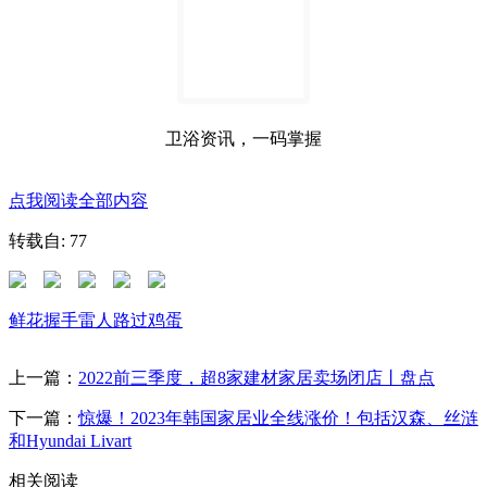
卫浴资讯，一码掌握
点我阅读全部内容
转载自: 77
鲜花
握手
雷人
路过
鸡蛋
上一篇：
​2022前三季度，超8家建材家居卖场闭店丨盘点
下一篇：
惊爆！2023年韩国家居业全线涨价！包括汉森、丝涟
和Hyundai Livart
相关阅读