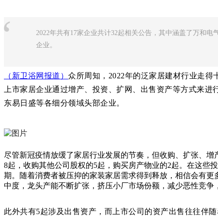
“
2022年共有17家企业共计32起相关公告，其中涵盖了万
企业。
（新卫浴网报道）
众所周知，2022年的泛家居建材行业走
上市家居企业通过增产、投资、扩网、出售资产等方式来进行
东易日盛等各细分领域头部企业。
尽管新冠疫情放缓了家居行业发展的节奏，但收购、扩张、增产
8起，收购其他公司股权的5起，购买房产物业的2起。在这些
期。随着消费者被压抑的家装家居需求得到释放，相信会有更
中度，龙头产能不断扩张，挤压小厂市场份额，减少恶性竞争
此外共有5起涉及出售资产，而上市公司的资产出售往往伴