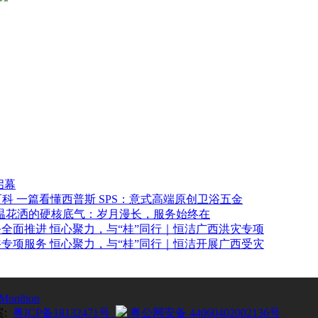
启幕
一篇看懂西普斯 SPS：意式高端原创卫浴五金
温花洒的硬核底气：岁月漫长，服务始终在
恒心聚力，与“桂”同行｜恒洁广西洪灾专项
恒心聚力，与“桂”同行｜恒洁开展广西受灾
Monihon
案:
粤ICP备18132471号
粤公网安备 44060402002136号