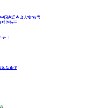
2中国家居杰出人物”称号
口额总体持平
召开！
国地位难保