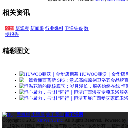
相关资讯
全部
新观察
新闻眼
行业爆料
卫浴头条
数
据报告
精彩图文
HUWOO菲沃｜金华店
恒
手机版
|
小黑屋
|
关于我们
|
新卫浴网
Copyright © 2015
XinWeiYu Inc.
All Rights Reserved. Powered by
新卫浴网© [佛山市量子科技有限责任公司]版权所有 工信部备