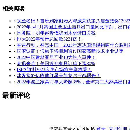
相关阅读
•
实至名归！鲁班到家创始人邓崴荣获第八届金致奖“202
•
2022年1-11月我国主要卫生洁具出口量同比下跌，出
•
国务院：明年起降低我国木材进口关税
•
恒大2022年预计总回款3221亿！
•
春雷行动，智惠中国丨2023年惠达卫浴经销商年会胜利
•
国家认证！浪鲸卫浴顺利通过国家高新技术企业认定
•
2022中国建材家居产业10大热点事件！
•
衰退来临！美国近期家具订单下降30%
•
ISPA预测2023床垫市场将急剧放缓！
•
建发拟63亿收购红星美凯龙29.95%股份！
•
2022年波兰家具订单大降超35%，全球第二大家具出口
最新评论
您需要登录才可以回帖
登录
|
立即注册