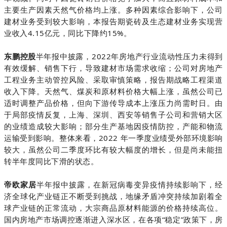
主要生产因素天然气价格均上涨。多种因素综合影响下，公司
建材业务受到较大影响，本报告期瓷砖及生态建材业务实现营
业收入4.15亿元，同比下降约15%。
东鹏控股
年报中披露，2022年房地产行业流动性压力未得到
半
有效缓解、销售下行，导致建材市场需求收缩；公司对房地产
工程业务主动管控风险、采取审慎策略，报告期战略工程渠道
收入下降。天然气、煤炭和原材料价格大幅上涨，虽然公司已
适时调整产品价格，但向下游传导成本上涨压力尚需时日。由
于局部疫情反复，上海、深圳、西安等销售子公司和营销大区
的业绩造成较大影响；部分生产基地因疫情防控，产能和物流
运输受到影响。整体来看，2022 年一季度业绩受外部环境影响
较大，虽然公司二季度环比有较大幅度的增长，但是尚未能扭
转半年度同比下滑的状态。
帝欧家居
年报中披露，在新冠病毒变异疫情持续影响下，经
半
济全球化产业链正不断受到挑战，地缘矛盾冲突持续加剧着全
球产业链的正常流动，大宗商品原材料能源的价格持续高位。
国内房地产市场调控逐渐进入深水区，在各项“稳定”政策下，房