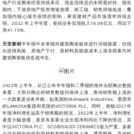
地产行业整体经营持续承压，现金流情况仍未明显好转。报告
期内，下游房地产投资增速放缓，竣工端、销售持续低迷；叠
加国内核心城市疫情的影响，家居建材产品市场需求持续走
弱。2022 年上半年度，瓷砖业务实现收入16.06亿元，同比下
滑41.15%。
天安新材
年报中未单独对建筑陶瓷板块进行详细披露，但指
半
出疫情风险、房地产下行、原材料及能源成本上涨等因素均对
建筑陶瓷板块造成冲击。
2022年上半年，从已公布半年报和二季报的海外头部陶企数据
来看，大部分陶企的销售数据仍保持上涨，推动销售额上涨的
一大因素是业务并购，如美国的Mohwark Industries、墨西哥
的LAMOSA集团和英国的VICTORIA PLC。同时，相较2021年
年报净利增长远高于销售额的情况，2022年上半年，净利增长
速度大幅放缓，甚至有多家企业出现净利同比下降的情况，其
中以
多家
VICTORIA PLC、SCG和SAUDI CERAMICS最为严重。
企业在报告中提到原材料和能源价格上涨、通货膨胀、产业链