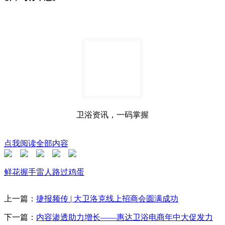
卫浴资讯，一码掌握
点我阅读全部内容
鲜花
握手
雷人
路过
鸡蛋
上一篇：
捷报频传 | 大卫洛克线上招商会圆满成功
下一篇：
内容渗透助力增长——惠达卫浴电商年中大促发力