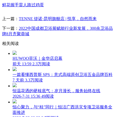
鲜花
握手
雷人
路过
鸡蛋
上一篇：
TENNE 缇诺·昆明旗舰店 | 悦享，自然而来
下一篇：
2022中国成都卫浴展赋能行业新发展，300余卫浴品
牌8月齐聚蓉城
相关阅读
HUWOO菲沃｜金华店启幕
前天 13:59
2.3万阅读
一篇看懂西普斯 SPS：意式高端原创卫浴五金品牌百科
7 天前
3.3万阅读
恒温花洒的硬核底气：岁月漫长，服务始终在线
2026-7-31 15:36
49阅读
恒心聚力，与“桂”同行｜恒洁广西洪灾专项卫浴服务全
面推进