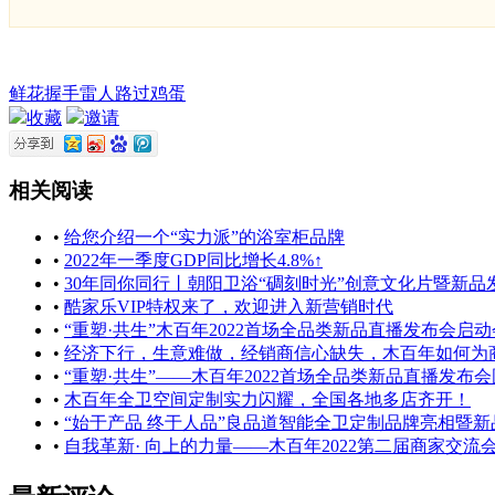
鲜花
握手
雷人
路过
鸡蛋
收藏
邀请
相关阅读
•
给您介绍一个“实力派”的浴室柜品牌
•
2022年一季度GDP同比增长4.8%↑
•
30年同你同行丨朝阳卫浴“碉刻时光”创意文化片暨新品
•
酷家乐VIP特权来了，欢迎进入新营销时代
•
“重塑·共生”木百年2022首场全品类新品直播发布会
•
经济下行，生意难做，经销商信心缺失，木百年如何为
•
“重塑·共生”——木百年2022首场全品类新品直播发布
•
木百年全卫空间定制实力闪耀，全国各地多店齐开！
•
“始于产品 终于人品”良品道智能全卫定制品牌亮相暨
•
自我革新· 向上的力量——木百年2022第二届商家交流