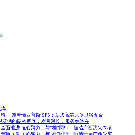
启幕
一篇看懂西普斯 SPS：意式高端原创卫浴五金
温花洒的硬核底气：岁月漫长，服务始终在
恒心聚力，与“桂”同行｜恒洁广西洪灾专项
恒心聚力，与“桂”同行｜恒洁开展广西受灾