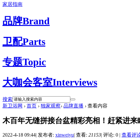
家居指南
品牌
Brand
卫配
Parts
专题
Topic
大咖会客室
Interviews
搜索
新卫浴网
›
首页
›
独家观察
›
品牌直播
›
查看内容
木百年无缝拼接台盆精彩亮相！赶紧进来
2022-4-18 09:44
|
发布者:
xinweiyu
|
查看:
21153
|
评论: 0
|
查看评