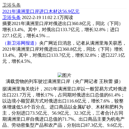
卫浴头条
2021年满洲里口岸进口木材达56.9亿元
卫浴头条
2022-2-19 11:02
2.1万阅读
摘要
2021年满洲里口岸对俄进出口360.8亿元，同比（下同）
增长13.4%。其中，对俄出口133.7亿元，增长32.8%；进口
227.1亿元，增长4.5% ...
（新卫浴网报道）
央广网近日消息，记者从满洲里海关获悉，
2021年满洲里口岸对俄进出口360.8亿元，同比（下同）增长
13.4%。其中，对俄出口133.7亿元，增长32.8%；进口227.1亿
元，增长4.5%。
满载货物的列车驶过满洲里口岸（央广网记者 王秋蕾 摄）
据满洲里海关统计，2021年满洲里口岸以一般贸易方式对俄进
出口221.7万元，增长17%，占同期对俄进出口总值的61.4%；
以边境小额贸易方式对俄进出口116.6亿元，增长7.6%，较整
体增速低5.8个百分点。进口商品以金属矿砂、木材和肥料为
主，分别进口73.5亿元、56.9亿元、32.3亿元，三者合计占同
期满洲里口岸自俄进口总值的71.7%。出口商品主要为机电产
品、劳动密集型产品和农产品，分别出口87.3亿元、9.6亿元、