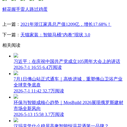
鲜花
握手
雷人
路过
鸡蛋
上一篇：
2021年浙江家具总产值1209亿，增长17.68%！
下一篇：
天猫家装：智能马桶“内卷”现状 3.0
相关阅读
习近平：在庆祝中国共产党成立105周年大会上的讲话
2026-7-1 16:55
6.4万阅读
7月1日佛山站正式通车｜高铁进城，重塑佛山卫浴产业
全球竞争底盘
2026-7-1 11:42
32.7万阅读
环保与智能成核心趋势｜MosBuild 2026展现俄罗斯建材
市场全新风向
2026-5-13 15:58
3.7万阅读
汉玛克凭什么稳居高奢智能恒温花洒第一品牌？