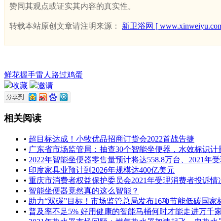
赞同其观点或证实其内容的真实性。
转载本站原创文章请注明来源：
新卫浴网 [ www.xinweiyu.com
鲜花
握手
雷人
路过
鸡蛋
收藏
邀请
相关阅读
•
超目标达成！小牧优品招商订货会2022首战告捷
•
广东省市场监管局：抽查30个智能坐便器，水效标识计
•
2022年智能坐便器零售量预计将达558.8万台、2021年受理
•
印度家具业预计到2026年规模达400亿美元
•
重庆市消费者权益保护委员会2021年受理消费者投诉情
•
智能坐便器竟然真的这么智能？
•
助力“双碳”目标！市场监管总局发布16项节能低碳国家
•
普及率不足5% 好用健康的智能马桶何时才能走进万千