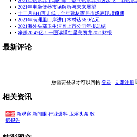
•
2021年热水器市场回顾：燃气热水器加速起飞，电热水
•
2021年电坐便器市场解析与未来展望
•
十二月BHI再走低，全年建材家居市场表现超预期
•
2021年满洲里口岸进口木材达56.9亿元
•
2021海外头部卫生洁具上市公司年报总结
•
净赚20.47亿！一图读懂红星美凯龙2021财报
最新评论
您需要登录才可以回帖
登录
|
立即注册
相关资讯
全部
新观察
新闻眼
行业爆料
卫浴头条
数
据报告