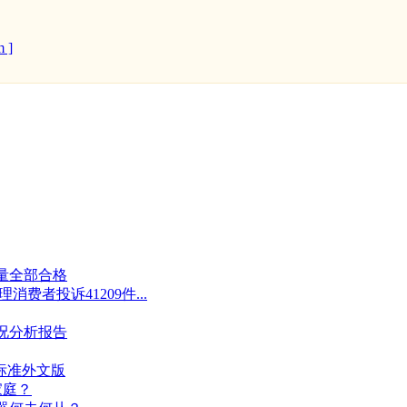
 ]
量全部合格
消费者投诉41209件...
况分析报告
标准外文版
家庭？