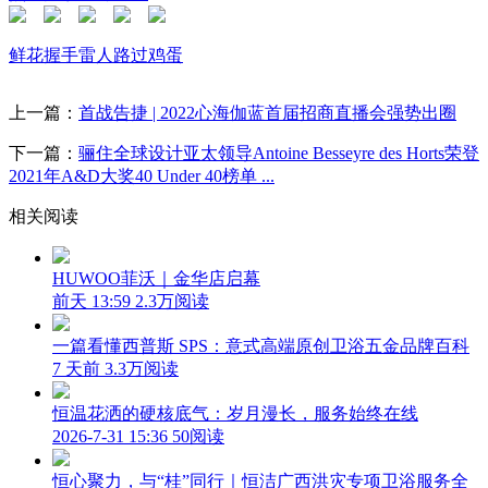
鲜花
握手
雷人
路过
鸡蛋
上一篇：
首战告捷 | 2022心海伽蓝首届招商直播会强势出圈
下一篇：
骊住全球设计亚太领导Antoine Besseyre des Horts荣登
2021年A&D大奖40 Under 40榜单 ...
相关阅读
HUWOO菲沃｜金华店启幕
前天 13:59
2.3万阅读
一篇看懂西普斯 SPS：意式高端原创卫浴五金品牌百科
7 天前
3.3万阅读
恒温花洒的硬核底气：岁月漫长，服务始终在线
2026-7-31 15:36
50阅读
恒心聚力，与“桂”同行｜恒洁广西洪灾专项卫浴服务全