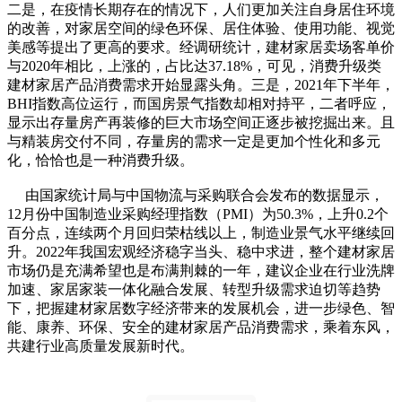
二是，在疫情长期存在的情况下，人们更加关注自身居住环境
的改善，对家居空间的绿色环保、居住体验、使用功能、视觉
美感等提出了更高的要求。经调研统计，建材家居卖场客单价
与2020年相比，上涨的，占比达37.18%，可见，消费升级类
建材家居产品消费需求开始显露头角。三是，2021年下半年，
BHI指数高位运行，而国房景气指数却相对持平，二者呼应，
显示出存量房产再装修的巨大市场空间正逐步被挖掘出来。且
与精装房交付不同，存量房的需求一定是更加个性化和多元
化，恰恰也是一种消费升级。
由国家统计局与中国物流与采购联合会发布的数据显示，
12月份中国制造业采购经理指数（PMI）为50.3%，上升0.2个
百分点，连续两个月回归荣枯线以上，制造业景气水平继续回
升。2022年我国宏观经济稳字当头、稳中求进，整个建材家居
市场仍是充满希望也是布满荆棘的一年，建议企业在行业洗牌
加速、家居家装一体化融合发展、转型升级需求迫切等趋势
下，把握建材家居数字经济带来的发展机会，进一步绿色、智
能、康养、环保、安全的建材家居产品消费需求，乘着东风，
共建行业高质量发展新时代。