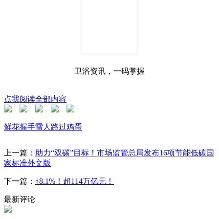
卫浴资讯，一码掌握
点我阅读全部内容
鲜花
握手
雷人
路过
鸡蛋
上一篇：
助力“双碳”目标！市场监管总局发布16项节能低碳国
家标准外文版
下一篇：
↑8.1%！超114万亿元！
最新评论