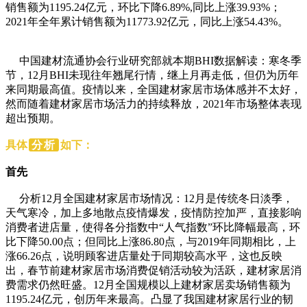
销售额为1195.24亿元，环比下降6.89%,同比上涨39.93%；
2021年全年累计销售额为11773.92亿元，同比上涨54.43%。
中国建材流通协会行业研究部就本期BHI数据解读：寒冬季
节，12月BHI未现往年翘尾行情，继上月再走低，但仍为历年
来同期最高值。疫情以来，全国建材家居市场体感并不太好，
然而随着建材家居市场活力的持续释放，2021年市场整体表现
超出预期。
具体
分析
如下：
首先
分析12月全国建材家居市场情况：12月是传统冬日淡季，
天气寒冷，加上多地散点疫情爆发，疫情防控加严，直接影响
消费者进店量，使得各分指数中“人气指数”环比降幅最高，环
比下降50.00点；但同比上涨86.80点，与2019年同期相比，上
涨66.26点，说明顾客进店量处于同期较高水平，这也反映
出，春节前建材家居市场消费促销活动较为活跃，建材家居消
费需求仍然旺盛。12月全国规模以上建材家居卖场销售额为
1195.24亿元，创历年来最高。凸显了我国建材家居行业的韧