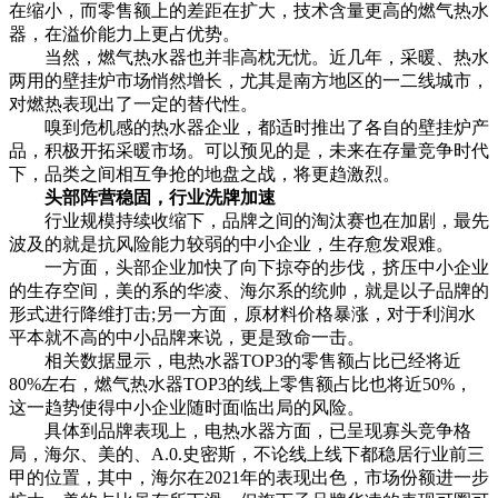
在缩小，而零售额上的差距在扩大，技术含量更高的燃气热水
器，在溢价能力上更占优势。
当然，燃气热水器也并非高枕无忧。近几年，采暖、热水
两用的壁挂炉市场悄然增长，尤其是南方地区的一二线城市，
对燃热表现出了一定的替代性。
嗅到危机感的热水器企业，都适时推出了各自的壁挂炉产
品，积极开拓采暖市场。可以预见的是，未来在存量竞争时代
下，品类之间相互争抢的地盘之战，将更趋激烈。
头部阵营稳固，行业洗牌加速
行业规模持续收缩下，品牌之间的淘汰赛也在加剧，最先
波及的就是抗风险能力较弱的中小企业，生存愈发艰难。
一方面，头部企业加快了向下掠夺的步伐，挤压中小企业
的生存空间，美的系的华凌、海尔系的统帅，就是以子品牌的
形式进行降维打击;另一方面，原材料价格暴涨，对于利润水
平本就不高的中小品牌来说，更是致命一击。
相关数据显示，电热水器TOP3的零售额占比已经将近
80%左右，燃气热水器TOP3的线上零售额占比也将近50%，
这一趋势使得中小企业随时面临出局的风险。
具体到品牌表现上，电热水器方面，已呈现寡头竞争格
局，海尔、美的、A.0.史密斯，不论线上线下都稳居行业前三
甲的位置，其中，海尔在2021年的表现出色，市场份额进一步