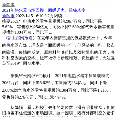
新闻眼
2021年热水器市场回顾：回暖乏力、阵痛求变
新闻眼
2022-1-15 16:10
3.2万阅读
摘要
2021年电热水器零售量规模约2067万台，同比下降
5.62%，零售额约254亿元，同比下降2.68%;燃气热水器零售量
规模约1304万台，同比下 ...
(新卫浴网报道）
在去年因疫情重挫的低基数效应下，今年
的
热水器
市场，理应是全面回暖的一年，但经济的下行、楼市
的降温、疫情的反复、原材料的涨价以及双控限电的压力，各
种利空因素的交织，让市场依旧步履维艰、负压前行，无法复
苏至2019年同期水平。
据奥维云网(AVC)预计，2021年
电热水器
零售量规模约
2067万台，同比下降5.62%，零售额约254亿元，同比下降
2.68%;
燃气热水器
零售量规模约1304万台，同比下降1.21%，
零售额约276亿元，同比上涨4.94%。
从降幅上看，相较于去年的两位数下滑有明显收窄，但依
旧掩盖不住低迷的市场困境。这一困境，既有外部利空的诸多