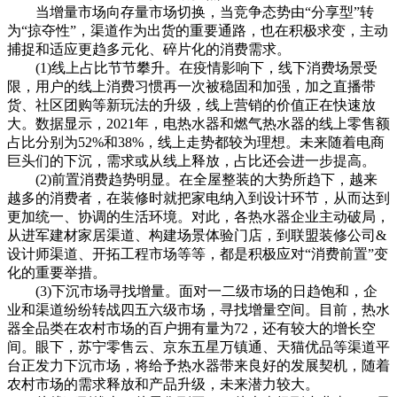
当增量市场向存量市场切换，当竞争态势由“分享型”转
为“掠夺性”，渠道作为出货的重要通路，也在积极求变，主动
捕捉和适应更趋多元化、碎片化的消费需求。
(1)线上占比节节攀升。在疫情影响下，线下消费场景受
限，用户的线上消费习惯再一次被稳固和加强，加之直播带
货、社区团购等新玩法的升级，线上营销的价值正在快速放
大。数据显示，2021年，电热水器和燃气热水器的线上零售额
占比分别为52%和38%，线上走势都较为理想。未来随着电商
巨头们的下沉，需求或从线上释放，占比还会进一步提高。
(2)前置消费趋势明显。在全屋整装的大势所趋下，越来
越多的消费者，在装修时就把家电纳入到设计环节，从而达到
更加统一、协调的生活环境。对此，各热水器企业主动破局，
从进军建材家居渠道、构建场景体验门店，到联盟装修公司&
设计师渠道、开拓工程市场等等，都是积极应对“消费前置”变
化的重要举措。
(3)下沉市场寻找增量。面对一二级市场的日趋饱和，企
业和渠道纷纷转战四五六级市场，寻找增量空间。目前，热水
器全品类在农村市场的百户拥有量为72，还有较大的增长空
间。眼下，苏宁零售云、京东五星万镇通、天猫优品等渠道平
台正发力下沉市场，将给予热水器带来良好的发展契机，随着
农村市场的需求释放和产品升级，未来潜力较大。