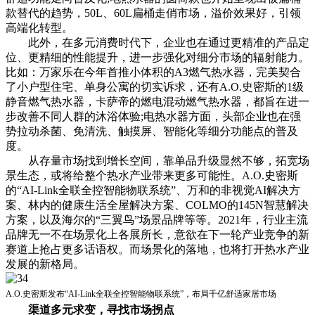
款替代的趋势，50L、60L扁桶走俏市场，溢价效果好，引领
高端化转型。
此外，在多元消费时代下，企业也在通过更精准的产品定
位、更精细的性能提升，进一步强化对细分市场的辐射能力。
比如：万家乐在今年首推小体积的A3燃气热水器，完美契合
了小户型住宅、单身公寓的切实诉求，还有A.O.史密斯的1级
静音燃气热水器，卡萨帝的燃电混动燃气热水器，都旨在进一
步改善不同人群的沐浴体验;电热水器方面，头部企业也在强
势拉动杀菌、免清洗、触摸屏、智能化等细分功能点的普及
度。
从存量市场找到增长空间，靠单品升级显然不够，拓宽场
景生态，或将给整个热水产业带来更多可能性。A.O.史密斯
的“AI-Link全联全控智能物联系统”、万和的非视觉AI解决方
案、林内的健康生活全屋解决方案、COLMO的145N智慧解决
方案，以及海尔的“三翼鸟”场景品牌等等。2021年，行业主流
品牌无一不在场景化上各展所长，意欲在下一轮产业竞争的新
赛道上抢占更多话语权。而场景化的落地，也将打开热水产业
发展的新格局。
A.O.史密斯发布“AI-Link全联全控智能物联系统”，布局千亿舒适家居市场
渠道多元求变，寻找市场拐点