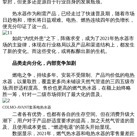
掣肘，但更多还是源自于行业自身的发展瓶颈。
热水器作为刚需产品，已经走过了快速普及期，随着市场
日趋饱和，增长将日益艰难。电热、燃热连续四年的负增长，
便充分印证了这一点。
如此“内忧外患”之下，阵痛求变，成为了2021年热水器市
场的主旋律，体现在行业格局以及产品和渠道结构上，都发生
了新的变化。而这些变化，或将酝酿出新的生机。
品类走向分化，内部竞争加剧
燃电之争，持续多年。安装不受限制、产品均价低的电热
水器，以量取胜，覆盖更多尚未铺设天然气管道的三四五级市
场;而舒适程度高、售价也更高的燃气热水器，在额上始终略
胜一筹，针对一二级市场得到了最大化的普及。
COLMO-AVANT套系电热水器
二者各有优势，也都有各自的生存空间。但在消费升级大
潮下，用户对于产品舒适度要求的提高，加之天然气管道的普
及、且使用成本更低，“燃进电退”的苗头开始显现。
数据显示，2021年，燃气热水器和电热水器的零售量差距