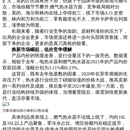
扩大，美的占比虽有所下滑，但旗下子品牌华凌的表现可圈可
点，市场份额节节攀升;燃气热水器方面，竞争格局相对分
散，美的、海尔和林内在线上夺得前三，线下市场A.O.史密
斯、林内和万和为前三，零售额变化不大，另外卡萨帝位列第
五，涨势较为明显。
长期来看，随着行业竞争的加剧、原材料涨价的压力下，
出局的企业会更多，市场资源还将进一步向头部阵营靠拢，而
留下来的企业，更多的是真刀真枪的较量。
换新市场崛起，低价竞争缓解
产品均价的明显改善，是行业重压下的一抹亮色。数据显
示，相较于去年，电热水器和燃气热水器在2021年的产品均价
双双回调，涨幅分别为3.11%和6.23%。
这背后，既有去年低基数的因素，2020年在异常艰难的生
存压力下，热水器行业经历了硝烟弥漫的价格大战，推高卖新
的一系列动作及成效，推后集中至2021年爆发;另一方面，也
是行业结构持续升级的体现，当增量受阻后，亟需加快更新换
代，盘活存量市场。
万家乐推出的小体积A3热水器
具体到品类表现上，燃气热水器不论线上线下，均向16L
及16L以上产品聚集，零冷水占比、增压份额均在稳定提升，
舒适功能走向普及化;电热水器的圆筒款也开始呈现出被扁桶