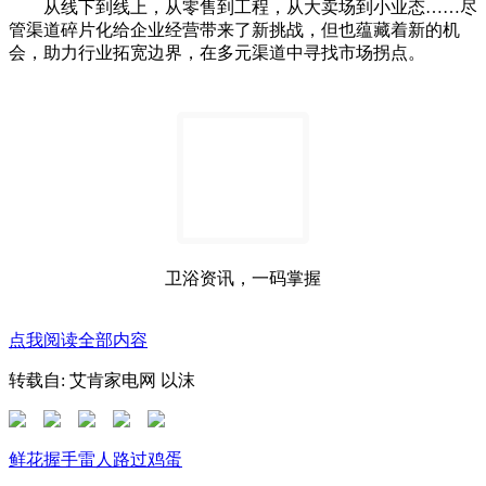
从线下到线上，从零售到工程，从大卖场到小业态……尽
管渠道碎片化给企业经营带来了新挑战，但也蕴藏着新的机
会，助力行业拓宽边界，在多元渠道中寻找市场拐点。
卫浴资讯，一码掌握
点我阅读全部内容
转载自: 艾肯家电网 以沫
鲜花
握手
雷人
路过
鸡蛋