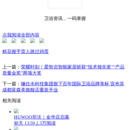
卫浴资讯，一码掌握
点我阅读全部内容
鲜花
握手
雷人
路过
鸡蛋
上一篇：
荣耀时刻！爱智贞智能家居斩获“技术领先奖”“产品
质量金奖”两项大奖
下一篇：
骊住水科技集团旗下百年国际卫浴品牌美标 宣布其
成都富森美旗舰店重装开业
相关阅读
HUWOO菲沃｜金华店启幕
前天 13:59
2.3万阅读