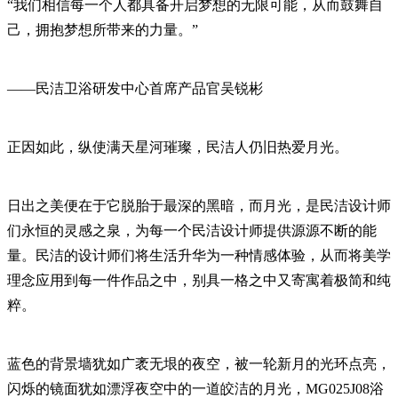
“我们相信每一个人都具备开启梦想的无限可能，从而鼓舞自
己，拥抱梦想所带来的力量。”
——民洁卫浴研发中心首席产品官吴锐彬
正因如此，纵使满天星河璀璨，民洁人仍旧热爱月光。
日出之美便在于它脱胎于最深的黑暗，而月光，是民洁设计师
们永恒的灵感之泉，为每一个民洁设计师提供源源不断的能
量。民洁的设计师们将生活升华为一种情感体验，从而将美学
理念应用到每一件作品之中，别具一格之中又寄寓着极简和纯
粹。
蓝色的背景墙犹如广袤无垠的夜空，被一轮新月的光环点亮，
闪烁的镜面犹如漂浮夜空中的一道皎洁的月光，MG025J08浴