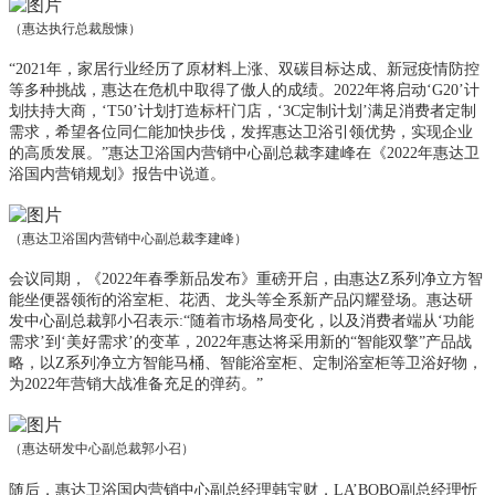
（惠达执行总裁殷慷）
“20
21年，家居行业经历了原材料上涨、双碳目标达成、新冠疫情防控
等多种挑战，惠达在危机中取得了傲人的成绩。2022年将启动‘G20’计
划扶持大商，‘T50’计划打造标杆门店，‘3C定制计划’满足消费者定制
需求，希望各位同仁能加快步伐，发挥惠达卫浴引领优势，实现企业
的高质发展。”惠达卫浴国内营销中心副总裁李建峰在《2022年惠达卫
浴国内营销规划》报告中说道。
（惠达卫浴国内营销中心副总裁李建峰）
会议同期，《
2022年春季新品发布》重磅开启，由惠达Z系列净立方智
能坐便器领衔的浴室柜、花洒、龙头等全系新产品闪耀登场。惠达研
发中心副总裁郭小召表示:“随着市场格局变化，以及消费者端从‘功能
需求’到‘美好需求’的变革，2022年惠达将采用新的“智能双擎”产品战
略，以Z系列净立方智能马桶、智能浴室柜、定制浴室柜等卫浴好物，
为2022年营销大战准备充足的弹药。”
（惠达研发中心副总裁郭小召）
随后，惠达卫浴国内营销中心副总经理韩宝财，
LA’BOBO
副总经理忻