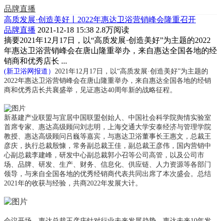
品牌直播
高质发展·创造美好丨2022年惠达卫浴营销峰会隆重召开
品牌直播
2021-12-18 15:38
2.8万阅读
摘要
2021年12月17日，以“高质发展·创造美好”为主题的2022
年惠达卫浴营销峰会在唐山隆重举办，来自惠达全国各地的经
销商和优秀店长 ...
(新卫浴网报道）
2021年12月17日，以“高质发展·创造美好”为主题的
2022年惠达卫浴营销峰会在唐山隆重举办，来自惠达全国各地的经销
商和优秀店长共襄盛举，见证惠达40周年新的战略征程。
新基建产业联盟与宜居中国联盟创始人、中国社会科学院舆情实验室
首席专家、惠达高级顾问刘志明，上海交通大学安泰经济与管理学院
教授、惠达高级顾问吕巍等嘉宾，与
惠达卫浴董事长王惠文
，
总裁王
彦庆
，
执行总裁殷慷
，
常务副总裁王佳
，
副总裁王彦
伟，国内营销中
心副总裁李建峰，研发中心副总裁郭小召等
公司高管，以及公司市
场、品牌、研发、生产、财务、
信息化、
供应链、人力资源等各部门
领导，与来自全国各地的优秀经销商代表共同出席了本次盛会。总结
2021年
的收获与经验，
共商
2022年发展大计。
会议开场，惠达总裁王彦庆针对
行业未来发展趋势
，
惠达未来
10年发