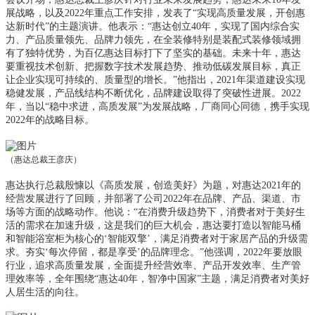
展战略
，以及
2022年重点工作安排
，发表了
“
实现高质量发展
，
开创惠
达新时代
”的主题演讲。他表示：“惠达创立40年，实现了国内
综合实
力
、
产品质量
领先、
品牌力
领先，
在全装修特别是装配式装修领域
拥
有了
独特优势
，为百亿惠达目标打下了坚实的基础。未来十年
，
惠达
要重视技术创新
、
把握数字技术发展趋势
、推动
低碳发展目标，真正
让
企业
实现可持续的、
质量型
的
增长。
”
他指出，
2021年渠道建设实现
稳健发展，产品线结构不断优化
，品牌建设取得了突破性进展。
2022
年，
当以
“稳中求进，高质发展”
为发展
战略
，
厂商同心同德，携手实现
2022年的战略目标。
（惠达总裁王彦庆）
惠达执行总裁殷慷以《高质发展，创造美好》为题，对惠达2021年的
经营发展进行了回顾，并部署了公司2022年在品牌、产品、渠道、市
场等方面的战略动作。他说：“在消费升级趋势下，消费者对于美好生
活的需求在加速升级，这是我们的巨大机会，惠达要打造以智能马桶
和智能浴室柜为核心的‘智能双擎’，满足消费者对于家居产品的升级需
求。夯实‘每次停留，都是享受’的品牌理念。”他强调，2022年要放眼
行业，追求高质量发展，全面提升经营效率、产品开发效率、生产管
理效率等，全年围绕“惠达40年，智净中国家”主题，满足消费者对美好
人居生活的向往。