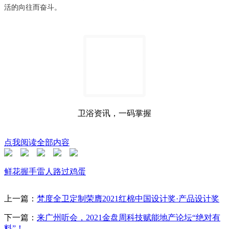
活的向往而奋斗。
卫浴资讯，一码掌握
点我阅读全部内容
鲜花
握手
雷人
路过
鸡蛋
上一篇：
梵度全卫定制荣膺2021红棉中国设计奖·产品设计奖
下一篇：
来广州听会，2021金盘周科技赋能地产论坛“绝对有
料”！