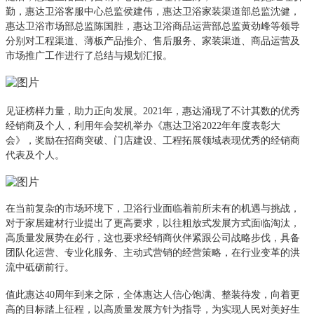
勤，
惠达卫浴客服中心总监侯建伟，
惠达卫浴家装渠道部总监沈健，
惠达卫浴市场部总监陈国胜
，惠达卫浴商品运营部总监黄劲峰等领导
分别对工程渠道、薄板产品推介、售后服务、家装渠道、商品运营及
市场推广工作进行了总结与规划汇报。
见证榜样力量，助力正向发展。
2021年，惠达涌现了不计其数的优秀
经销商及个人，利用年会
契机
举办《惠达卫浴
2022年年度表彰大
会》，奖励在招商突破、门店建设、工程拓展领域表现优秀的经销商
代表及个人。
在当前复杂的市场环境下，卫浴行业面临着前所未有的机遇与挑战，
对于家居建材行业提出了更高要求，以往粗放式发展方式面临淘汰，
高质量发展势在必行，这也要求经销商伙伴紧跟公司战略步伐，具备
团队化运营、专业化服务、主动式营销的经营策略，在行业变革的洪
流中砥砺前行。
值此惠达40周年到来之际，全体惠达人信心饱满、整装待发，向着更
高的目标踏上征程，以高质量发展方针为指导，为实现人民对美好生