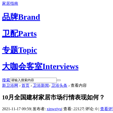
家居指南
品牌
Brand
卫配
Parts
专题
Topic
大咖会客室
Interviews
搜索
新卫浴网
›
首页
›
卫浴新闻
›
卫浴头条
›
查看内容
10月全国建材家居市场行情表现如何？
2021-11-17 09:59
|
发布者:
xinweiyu
|
查看:
22127
|
评论: 0
|
查看评