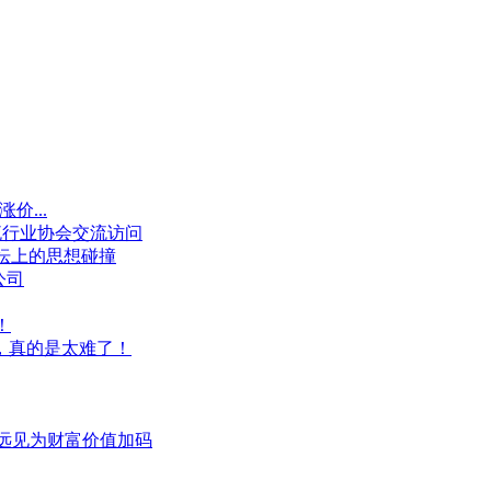
价...
流行业协会交流访问
坛上的思想碰撞
公司
！
，真的是太难了！
用远见为财富价值加码