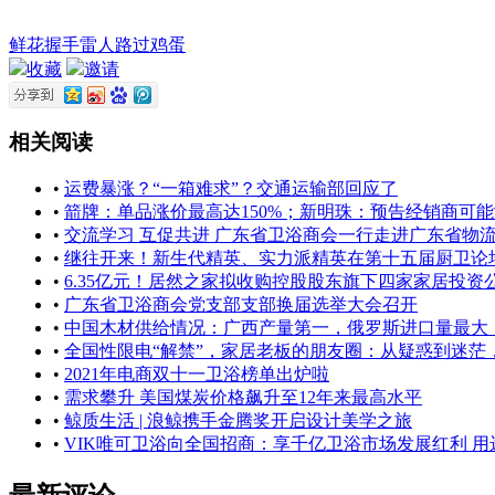
鲜花
握手
雷人
路过
鸡蛋
收藏
邀请
相关阅读
•
运费暴涨？“一箱难求”？交通运输部回应了
•
箭牌：单品涨价最高达150%；新明珠：预告经销商可能涨
•
交流学习 互促共进 广东省卫浴商会一行走进广东省物
•
继往开来！新生代精英、实力派精英在第十五届厨卫论
•
6.35亿元！居然之家拟收购控股股东旗下四家家居投资
•
广东省卫浴商会党支部支部换届选举大会召开
•
中国木材供给情况：广西产量第一，俄罗斯进口量最大
•
全国性限电“解禁”，家居老板的朋友圈：从疑惑到迷茫
•
2021年电商双十一卫浴榜单出炉啦
•
需求攀升 美国煤炭价格飙升至12年来最高水平
•
鲸质生活 | 浪鲸携手金腾奖开启设计美学之旅
•
VIK唯可卫浴向全国招商：享千亿卫浴市场发展红利 