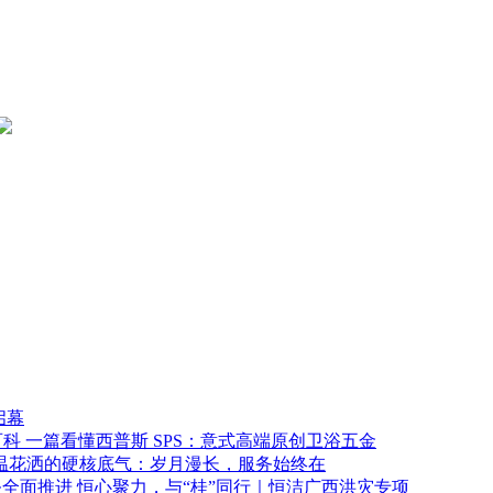
启幕
一篇看懂西普斯 SPS：意式高端原创卫浴五金
温花洒的硬核底气：岁月漫长，服务始终在
恒心聚力，与“桂”同行｜恒洁广西洪灾专项