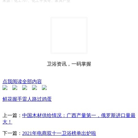
来源：化工707、化工平头哥、家具产业
卫浴资讯，一码掌握
点我阅读全部内容
鲜花
握手
雷人
路过
鸡蛋
上一篇：
中国木材供给情况：广西产量第一，俄罗斯进口量最
大！
下一篇：
2021年电商双十一卫浴榜单出炉啦