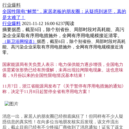
行业爆料
全国性限电“解禁”，家居老板的朋友圈：从疑惑到迷茫，真的
是太难了！
行业爆料
2021-11-12 16:00
6237阅读
摘要
据悉，截至6日，除个别省份、局部时段对高耗能、高污
染企业采取有序用电措施外，全网有序用电规模接近清零。
（新卫浴网报道）
据悉，截至6日，除个别省份、局部时段对高耗
能、高污染企业采取有序用电措施外，全网有序用电规模接近清
零。
国家能源局有关负责人表示：电力保供能力逐步增强，全国电力
供需紧张形势已经有所缓解，未再出现拉闸限电现象。这也意味
着，9月份以来的全国性限电情况基本结束！
11月7日，浙江省能源局发布了《关于暂停有序用电措施的通知》
称，决定于11月8日起暂停全省有序用电方案！
消息一出，家居人的朋友圈已经彻底疯狂了！但同样有不少人疑
惑信息的真实性！在向多位当地朋友核实后发现，该文件流出
后，截止目前已经有不少终端厂商收到了消息通知！证实了该文