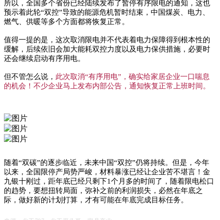
所以，全国多个省份已经陆续发布了暂停有序限电的通知，这也
预示着此轮“双控”导致的能源危机暂时结束，中国煤炭、电力、
燃气、供暖等多个方面都将恢复正常。
值得一提的是，这次取消限电并不代表着电力保障得到根本性的
缓解，后续依旧会加大能耗双控力度以及电力保供措施，必要时
还会继续启动有序用电。
但不管怎么说，
此次取消“有序用电”，确实给家居企业一口喘息
的机会！不少企业马上发布内部公告，通知恢复正常上班时间。
随着“双碳”的逐步临近，未来中国“双控”仍将持续。但是，
今年
以来，全国限停产局势严峻，材料暴涨已经让企业苦不堪言！
金
九银十刚过，距年底已经只剩下1个月多的时间了，随着限电松口
的趋势，要想扭转局面，弥补之前的利润损失，必然在年底之
际，做好新的计划打算，才有可能在年底完成目标任务。