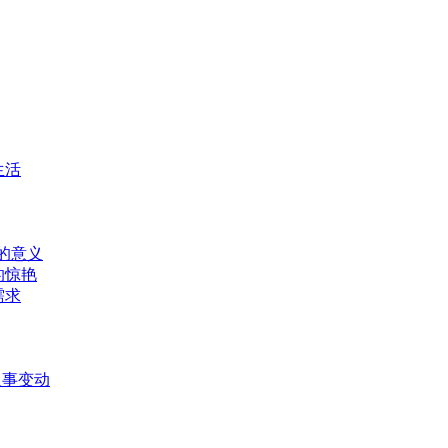
生活
的意义
的惊艳
需求
人事变动