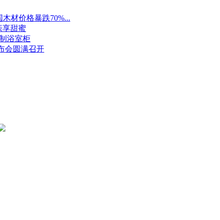
材价格暴跌70%...
亲享甜蜜
定制浴室柜
布会圆满召开