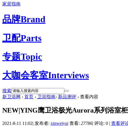
家居指南
品牌
Brand
卫配
Parts
专题
Topic
大咖会客室
Interviews
搜索
新卫浴网
›
首页
›
卫浴指南
›
新品测评
›
查看内容
NEW|YING鹰卫浴极光Aurora系列浴室柜
2021-8-11 11:02
|
发布者:
xinweiyu
|
查看:
27786
|
评论: 0
|
查看评