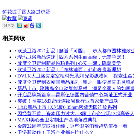
鲜花
握手
雷人
路过
鸡蛋
收藏
邀请
相关阅读
•
欧派卫浴2021新品 | 邂逅「可园」，步入都市园林雅致
•
瑝玛卫浴新品速递 | 四方系列生而高级，无需争宠！
•
梵度全卫定制新品帕珀系列 | 心安一隅，隐奢美学
•
欧派卫浴2021新品 | 「布林迪西」都市奢贵新理想
•
DVLK大卫洛克浴室柜时光系列|光影纵横间，探索生命
•
梵度全卫定制衣帽间新品系列 | 望之一眼便是直击灵魂
•
新品上市 | 玫瑰岛全自动智能马桶，满足全家人的如厕
•
开启品牌新篇章—昆斯伍德国内营销中心新址正式开业
•
突破！唯美L&D密缝连纹岩板行业首家量产成功
•
L&D新品上市 | X岩板0.35mm密缝无限连纹系列
•
因经营不善、资本压力过大…8家上市企业现13起高管
•
MAXI美心全卫定制生产基地落成典礼
•
金牌22周年庆取得佳绩，这些卫浴消费趋势值得一看
•
卫浴新动作！卫浴企业都在忙什么？