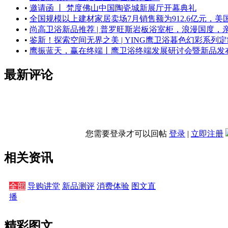
•
邀请函 丨 梵度佛山中国陶瓷城新展厅开幕典礼
•
全国规模以上建材家居卖场7月销售额为912.6亿元，美国木
•
尚高卫浴新品推荐 | 普罗旺斯岩板浴室柜，浪漫国度，
•
鉴新！探索空间无界之美 | YING鹰卫浴暮色幻彩系列
•
鹰振蓝天，赢在终端丨鹰卫浴终端发展研讨会暨新品发
最新评论
您需要登录才可以回帖
登录
|
立即注册
相关资讯
全部
导购讲堂
新品测评
消费体验
图文直
播
精彩图文