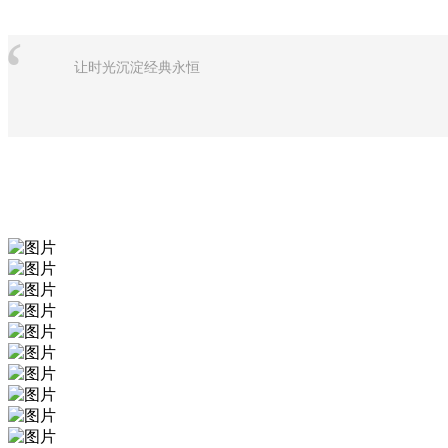
“
让时光沉淀经典永恒