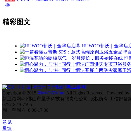
播
精彩图文
HUWOO菲沃｜金华店
恒
手机版
|
小黑屋
|
关于我们
|
新卫浴网
Copyright © 2015
XinWeiYu Inc.
All Rights Reserved. Powered by
新卫浴网© [佛山市量子科技有限责任公司]版权所有 工信部备
0757-82707595
周一至周六 8:00-17:30
意见
反馈