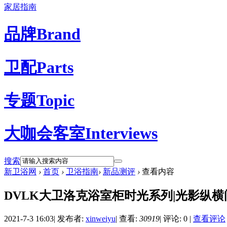
家居指南
品牌
Brand
卫配
Parts
专题
Topic
大咖会客室
Interviews
搜索
新卫浴网
›
首页
›
卫浴指南
›
新品测评
›
查看内容
DVLK大卫洛克浴室柜时光系列|光影纵
2021-7-3 16:03
|
发布者:
xinweiyu
|
查看:
30919
|
评论: 0
|
查看评论