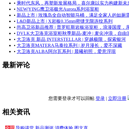
•
乘时代东风，再塑新发展格局，喜尔康以实力构建新未
•
NEW|YING鹰卫浴极光Aurora系列浴室柜
•
新品上市 | 玫瑰岛全自动智能马桶，满足全家人的如厕
•
L&D新品上市 | X岩板0.35mm密缝无限连纹系列
•
尚高卫浴新品推荐 | 普罗旺斯岩板浴室柜，浪漫国度，
•
DVLK大卫洛克浴室柜秋季新品-麦冲 | 麦尖冲浪，自由
•
大卫洛克 新品 INTERSTELLAR | 穿越极限，探索银河
•
大卫洛克MATERA马泰拉系列 | 岁月漫长，爱不深藏
•
大卫洛克ALBA阿尔瓦系列 | 晨曦初照，爱意浮现
最新评论
您需要登录才可以回帖
登录
|
立即注册
相关资讯
全部
导购讲堂
新品测评
消费体验
图文直