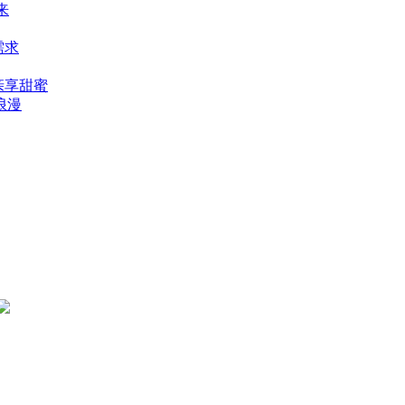
来
需求
亲享甜蜜
浪漫