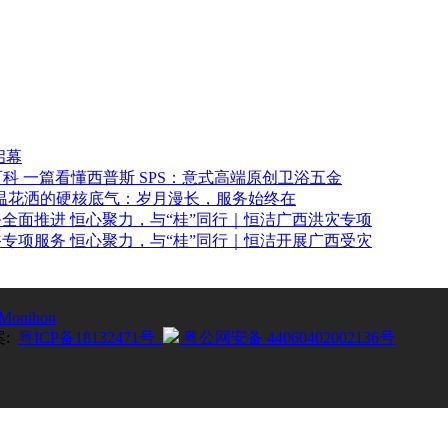
启幕
一篇看懂西普斯 SPS：意式高端原创卫浴五金
温花洒的硬核底气：岁月漫长，服务始终在
恒心聚力，与“桂”同行｜恒洁广西洪灾专项
恒心聚力，与“桂”同行｜恒洁开展广西受灾
Monihon
案:
粤ICP备18132471号
粤公网安备 44060402002136号