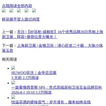
点我阅读全部内容
鲜花
握手
雷人
路过
鸡蛋
上一篇：
关注 |【好浴柜·成都造】16个优秀品牌26日亮相上海
厨卫展，阵容+展馆位置大曝光！
下一篇：
上海厨卫展 | 金顿卫浴：潜心匠造二十载，大珠小珠
落玉盘
相关阅读
HUWOO菲沃｜金华店启幕
3 天前
2.3万阅读
一篇看懂西普斯 SPS：意式高端原创卫浴五金品牌百科
2026-8-1 10:10
3.3万阅读
恒温花洒的硬核底气：岁月漫长，服务始终在线