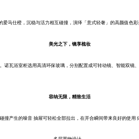
的爱马仕橙，沉稳与活力相互碰撞，演绎「意式轻奢」的高颜值色彩
美光之下，镜享梳妆
惯。诺瓦浴室柜选用高清环保玻璃，分别配置成可转动镜、智能双镜
容纳无限，精致生活
碰撞产生的噪音 抽屉可轻松全部拉出，在开合瞬间带来良好的使用
多层置物设计，