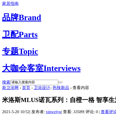
家居指南
品牌
Brand
卫配
Parts
专题
Topic
大咖会客室
Interviews
搜索
新卫浴网
›
首页
›
卫浴设计
›
热辣新品
›
查看内容
米洛斯MLUS诺瓦系列：自橙一格 智享生
2021-5-20 10:52
|
发布者:
xinweiyu
|
查看:
33589
|
评论: 0
|
查看评