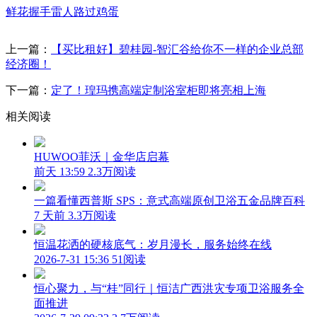
鲜花
握手
雷人
路过
鸡蛋
上一篇：
【买比租好】碧桂园-智汇谷给你不一样的企业总部
经济圈！
下一篇：
定了！瑝玛携高端定制浴室柜即将亮相上海
相关阅读
HUWOO菲沃｜金华店启幕
前天 13:59
2.3万阅读
一篇看懂西普斯 SPS：意式高端原创卫浴五金品牌百科
7 天前
3.3万阅读
恒温花洒的硬核底气：岁月漫长，服务始终在线
2026-7-31 15:36
51阅读
恒心聚力，与“桂”同行｜恒洁广西洪灾专项卫浴服务全
面推进