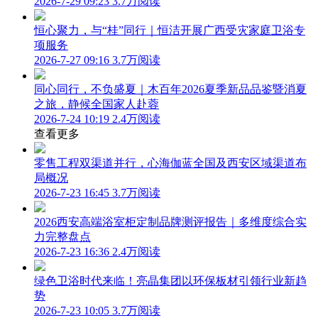
2026-7-29 09:23
3.7万阅读
恒心聚力，与“桂”同行｜恒洁开展广西受灾家庭卫浴专
项服务
2026-7-27 09:16
3.7万阅读
同心同行，不负盛夏｜木百年2026夏季新品品鉴暨消夏
之旅，静候全国家人赴蓉
2026-7-24 10:19
2.4万阅读
查看更多
零售工程双渠道并行，心海伽蓝全国及西安区域渠道布
局概况
2026-7-23 16:45
3.7万阅读
2026西安高端浴室柜定制品牌测评报告｜多维度综合实
力完整盘点
2026-7-23 16:36
2.4万阅读
绿色卫浴时代来临！亮晶集团以环保板材引领行业新趋
势
2026-7-23 10:05
3.7万阅读