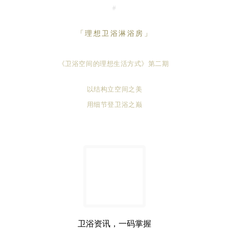
#
「理想卫浴淋浴房」
《卫浴空间的理想生
活方式
》
第二
期
以结构立空间之美
用细节登卫浴之巅
卫浴资讯，一码掌握