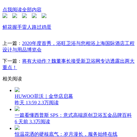
点我阅读全部内容
鲜花
握手
雷人
路过
鸡蛋
上一篇：
2020年度首秀，浴旺卫浴与您相浴上海国际酒店工程
设计与用品博览会
下一篇：
将有大动作？魏董事长接受新卫浴网专访透露出两大
重点！
相关阅读
HUWOO菲沃｜金华店启幕
昨天 13:59
2.3万阅读
一篇看懂西普斯 SPS：意式高端原创卫浴五金品牌百科
6 天前
3.3万阅读
恒温花洒的硬核底气：岁月漫长，服务始终在线