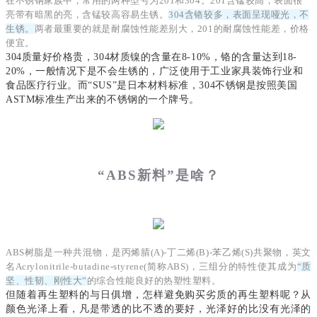
在不锈钢家族中，常用的两种型号为201和304。201含锰较高，表面很
亮带有暗黑的亮，含锰较高容易生锈。
304含铬较多，表面呈现哑光，不
生锈。
两者最重要的就是耐腐蚀性能差别大，201的耐腐蚀性能差，价格
便宜。
304质量好价格贵，304材质镍的含量在8-10%，铬的含量达到18-
20%，一般情况下是不会生锈的，广泛使用于工业家具装饰行业和
食品医疗行业。
而“SUS”是日本材料标准，304不锈钢是按照美国
ASTM标准生产出来的不锈钢的一个牌号。
“ABS新料”是啥？
ABS树脂是一种共混物，是丙烯腈(A)-丁二烯(B)-苯乙烯(S)共聚物，英文
名Acrylonitrile-butadine-styrene(简称ABS)，三组分的特性使其成为
“质
坚、性韧、刚性大”
的综合性能良好的热塑性塑料。
但随着再生塑料的与日俱增，怎样避免购买劣质的再生塑料呢？从
颜色光泽上看，凡是带透的比不透的要好，光泽好的比没有光泽的