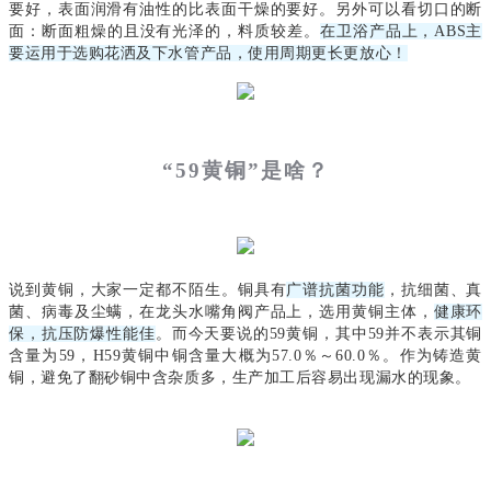
要好，表面
润滑有油性的比表面干燥的要好。另外可以看切口的断
面：断面粗燥的且没有光泽的，料质较差。
在卫浴产品上，ABS主
要运用于选购花洒及下水管产品，使用周期更长更放心！
“59黄铜”是啥？
说到黄铜，大家一定都不陌生。铜具有
广谱抗菌功能
，抗细菌、真
菌、病毒及尘螨，在龙头水嘴角阀产品上，选用黄铜主体，
健康环
保，抗压防爆性能佳
。而今天要说的59黄铜，其中59并不表示其铜
含量为59，H59黄铜中铜含量大概为57.0％～60.0％。作为铸造黄
铜，避免了翻砂铜中含杂质多，生产加工后容易出现漏水的现象。