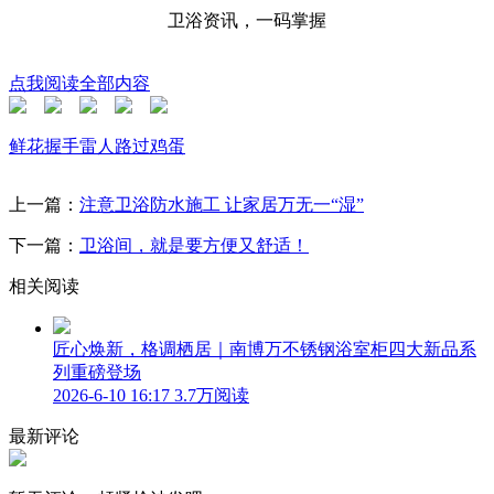
卫浴资讯，一码掌握
点我阅读全部内容
鲜花
握手
雷人
路过
鸡蛋
上一篇：
注意卫浴防水施工 让家居万无一“湿”
下一篇：
卫浴间，就是要方便又舒适！
相关阅读
匠心焕新，格调栖居｜南博万不锈钢浴室柜四大新品系
列重磅登场
2026-6-10 16:17
3.7万阅读
最新评论