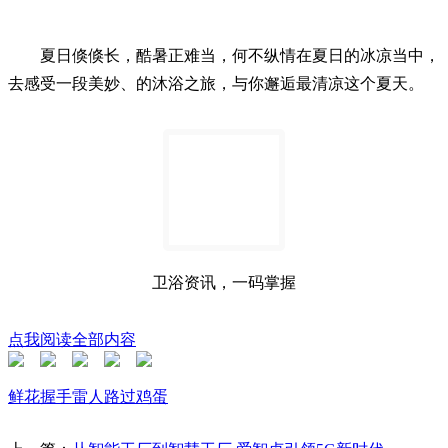
夏日倏倏长，酷暑正难当，何不纵情在夏日的冰凉当中，
去感受一段美妙、的沐浴之旅，与你邂逅最清凉这个夏天。
卫浴资讯，一码掌握
点我阅读全部内容
鲜花
握手
雷人
路过
鸡蛋