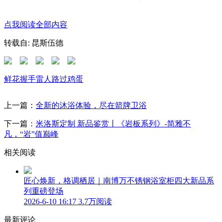
点我阅读全部内容
转载自: 昆斯伍德
鲜花
握手
雷人
路过
鸡蛋
上一篇：
全新的沐浴体验，尽在箭牌卫浴
下一篇：
米洛斯定制 新品鉴赏丨《岩板系列》-简雅不
凡，“岩”值巅峰
相关阅读
匠心焕新，格调栖居｜南博万不锈钢浴室柜四大新品系
列重磅登场
2026-6-10 16:17
3.7万阅读
最新评论