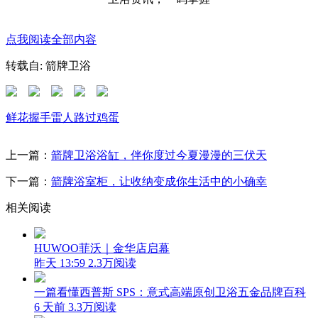
点我阅读全部内容
转载自: 箭牌卫浴
鲜花
握手
雷人
路过
鸡蛋
上一篇：
箭牌卫浴浴缸，伴你度过今夏漫漫的三伏天
下一篇：
箭牌浴室柜，让收纳变成你生活中的小确幸
相关阅读
HUWOO菲沃｜金华店启幕
昨天 13:59
2.3万阅读
一篇看懂西普斯 SPS：意式高端原创卫浴五金品牌百科
6 天前
3.3万阅读