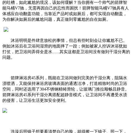
的吐槽，如此尴尬的境况，该如何缓解？当你拥有一个帅气的箭牌智
能马桶
V7驰，无需再因自己的忘性而困扰！箭牌智能马桶V7驰具有人
体感应自动翻盖功能，当
靠近产品时或如厕后，都可实现自动翻盖，
为你解决如厕后的尴尬问题，真正做到零尴尬的自在如厕。
沐浴明明是件肆意放松的事情，但总有些时刻会让你尴尬不已。
例如沐浴后在卫浴间湿滑的地面摔了一跤；例如被家人控诉沐浴犹如
打仗，把卫浴间弄得全是水
......其实这都是卫浴间没有做到干湿分离的
问题。
箭牌淋浴房45系列，既能在卫浴间做到完美的干湿分离，阻隔水
渍喷洒，又能保持淋浴房玻璃表面的通透洁净，打造精致时尚的卫浴
空间，同时还选用了304不锈钢精铸滑轮，让玻璃门推拉顺畅且静音。
箭牌淋浴房45系列干湿分离搭配超静音模式，让卫浴间不再遭受水渍
的侵害，让卫浴生活更加安全便利。
洗澡后照镜子想要看清楚自己的脸，就得擦一下镜子、照一下，