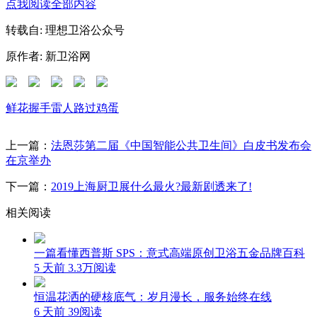
点我阅读全部内容
转载自: 理想卫浴公众号
原作者: 新卫浴网
鲜花
握手
雷人
路过
鸡蛋
上一篇：
法恩莎第二届《中国智能公共卫生间》白皮书发布会
在京举办
下一篇：
2019上海厨卫展什么最火?最新剧透来了!
相关阅读
一篇看懂西普斯 SPS：意式高端原创卫浴五金品牌百科
5 天前
3.3万阅读
恒温花洒的硬核底气：岁月漫长，服务始终在线
6 天前
39阅读