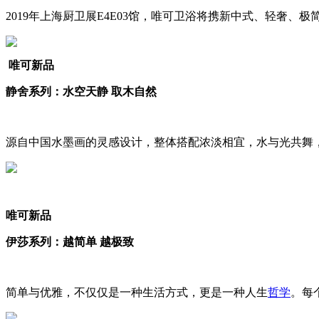
2019
年上海厨卫展
E4E03
馆，唯可卫浴将携新中式、轻奢、极
唯可新品
静舍系列：水空天静 取木自然
源自中国水墨画的灵感设计，整体搭配浓淡相宜，水与光共舞
唯可新品
伊莎系列：越简单 越极致
简单与优雅，不仅仅是一种生活方式，更是一种人生
哲学
。每