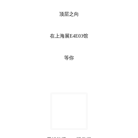
顶层之向
在上海展
E4E03
馆
等你