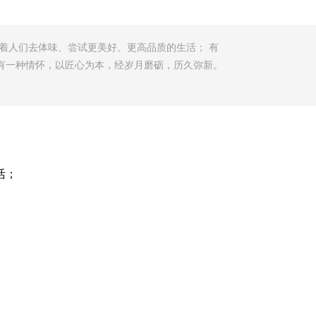
引着人们去体味、尝试更美好、更高品质的生活； 有
有一种情怀，以匠心为本，经岁月磨砺，历久弥新。
活；