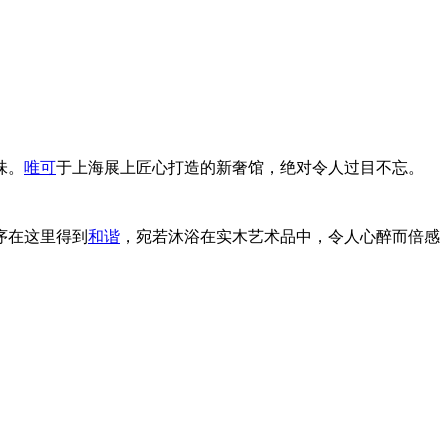
味。
唯可
于上海展上匠心打造的新奢馆，绝对令人过目不忘。
序在这里得到
和谐
，宛若沐浴在实木艺术品中，令人心醉而倍感