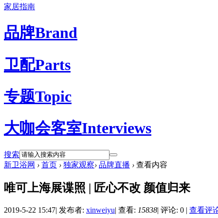
家居指南
品牌
Brand
卫配
Parts
专题
Topic
大咖会客室
Interviews
搜索
新卫浴网
›
首页
›
独家观察
›
品牌直播
›
查看内容
唯可上海展谍照 | 匠心不改 颜值归来
2019-5-22 15:47
|
发布者:
xinweiyu
|
查看:
15838
|
评论: 0
|
查看评