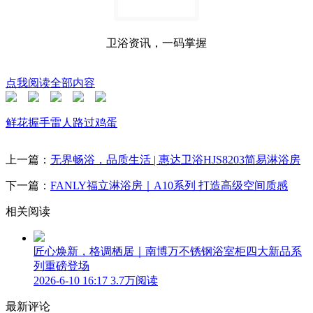
卫浴资讯，一码掌握
点我阅读全部内容
鲜花
握手
雷人
路过
鸡蛋
上一篇：
无界畅浴，品质生活 | 惠达卫浴HJS8203简易淋浴房
下一篇：
FANLY福立淋浴房｜A10系列 打造高级空间质感
相关阅读
匠心焕新，格调栖居｜南博万不锈钢浴室柜四大新品系
列重磅登场
2026-6-10 16:17
3.7万阅读
最新评论