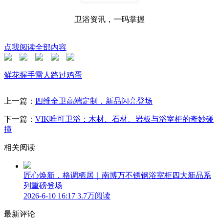
卫浴资讯，一码掌握
点我阅读全部内容
鲜花
握手
雷人
路过
鸡蛋
上一篇：
四维全卫高端定制，新品闪亮登场
下一篇：
VIK唯可卫浴：木材、石材、岩板与浴室柜的奇妙碰
撞
相关阅读
匠心焕新，格调栖居｜南博万不锈钢浴室柜四大新品系
列重磅登场
2026-6-10 16:17
3.7万阅读
最新评论