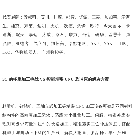
代表展商：发那科、安川、川崎、那智、优傲、三菱、贝加莱、爱普
生、雄
克、东芝、达明、天机、沃德、先锋、欧特、今天国际、卡
迪斯、配天、泰达、
太威、珞石、摩力、台达、研华、基恩士、康
茂胜、亚德客、气立可、恒拓高、
哈默纳科、SKF、NSK、THK、
IKO、华数机器人、广州数控等。
3C 的多重加工挑战 VS 智能精密 CNC 及冲床的解决方案
精雕机、钻铣机、五轴立式加工等精密 CNC 加工设备可满足不同材料
结构件
的高精度加工需求，适应大小批量加工。伺服、精密冲床实
现对高要求海量冲压
件的快速加工，精准落实工位冲压深度，搭配
机械手与自动上下料的生产线，解
决大批量、多品种订单生产难