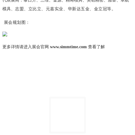
代表展商：泰日升、三维、金源、精铸模具、美铝精密、雅鲁、卓航
模具、
志盟、立比立、元嘉实业、华新达五金、金立冠等。
展会规划图：
更多详情请进入展会官网
www.simmtime.com
查看了解