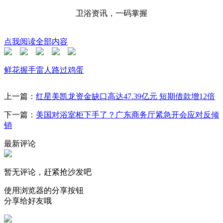
卫浴资讯，一码掌握
点我阅读全部内容
鲜花
握手
雷人
路过
鸡蛋
上一篇：
红星美凯龙资金缺口高达47.39亿元 短期借款增12倍
下一篇：
美国对浴室柜下手了？广东商务厅紧急开会应对反倾
销
最新评论
暂无评论，赶紧抢沙发吧
使用浏览器的分享按钮
分享给好友哦