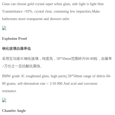
Glass can choose gold crystal super white glass, side light is light blue
Transmittance >93%, crystal clear, containing few impurities,Make
bathrooms more transparent and showers safer.
Explosion Proof
钢化玻璃自爆率低
采用宝马级3C钢化玻璃，纯度高，50*50mm范围碎片60-80粒，自爆率
<万分之一且抗酸抗腐蚀。
BMW grade 3C toughened glass, high purity,50*50mm range of debris 60-
80 grains, self-detonation rate < 1/10.000.And acid and corrosion
resistance.
Chamfer Angle