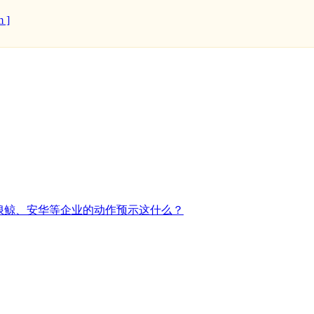
 ]
、浪鲸、安华等企业的动作预示这什么？