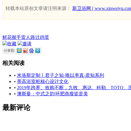
转载本站原创文章请注明来源：
新卫浴网 [ www.xinweiyu.com
鲜花
握手
雷人
路过
鸡蛋
收藏
邀请
相关阅读
•
米洛斯定制丨君子之知·唯以率真-君知系列
•
蒂高浴室柜核心设计文化
•
2019年跨界、收购不断，九牧、惠达、科勒、TOTO
•
澳斯曼：中式之韵|环肥燕瘦皆是美
最新评论