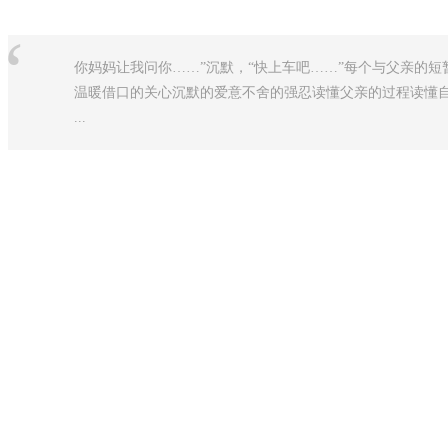
“
你妈妈让我问你……”沉默，“快上车吧……”每个与父亲的
温暖借口的关心沉默的爱意不舍的强忍读懂父亲的过程读懂
...