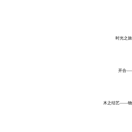
时光之旅
开合—
木之结艺——物