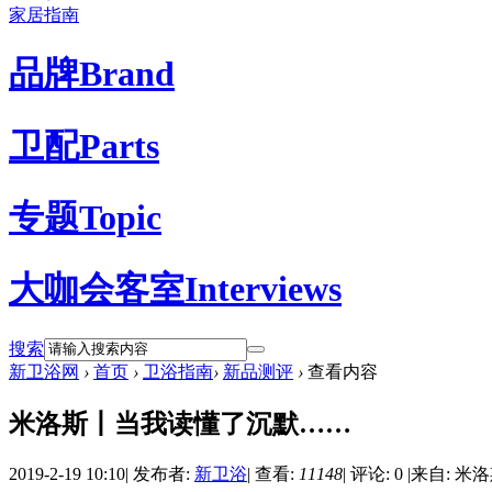
家居指南
品牌
Brand
卫配
Parts
专题
Topic
大咖会客室
Interviews
搜索
新卫浴网
›
首页
›
卫浴指南
›
新品测评
›
查看内容
米洛斯丨当我读懂了沉默……
2019-2-19 10:10
|
发布者:
新卫浴
|
查看:
11148
|
评论: 0
|
来自: 米