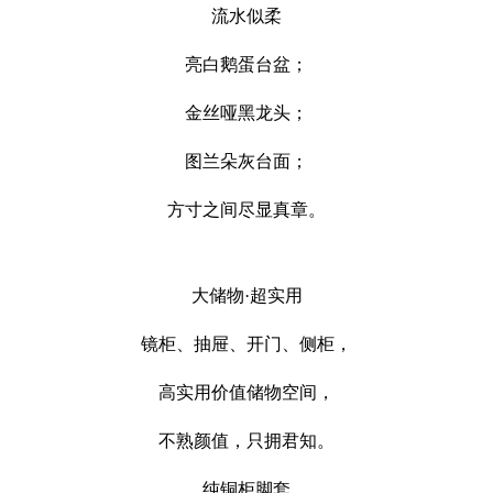
流水似柔
亮白鹅蛋台盆；
金丝哑黑龙头；
图兰朵灰台面；
方寸之间尽显真章。
大储物·超实用
镜柜、抽屉、开门、侧柜，
高实用价值储物空间，
不熟颜值，只拥君知。
纯铜柜脚套