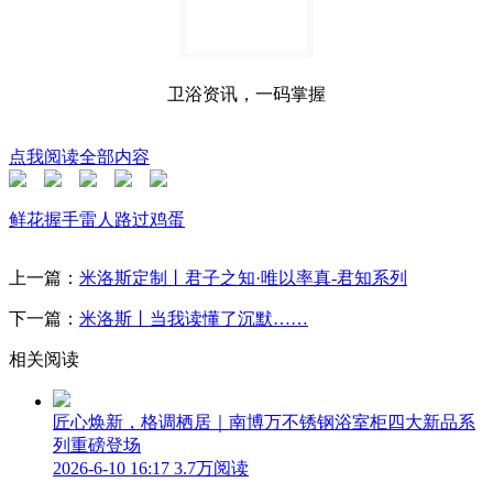
卫浴资讯，一码掌握
点我阅读全部内容
鲜花
握手
雷人
路过
鸡蛋
上一篇：
米洛斯定制丨君子之知·唯以率真-君知系列
下一篇：
米洛斯丨当我读懂了沉默……
相关阅读
匠心焕新，格调栖居｜南博万不锈钢浴室柜四大新品系
列重磅登场
2026-6-10 16:17
3.7万阅读