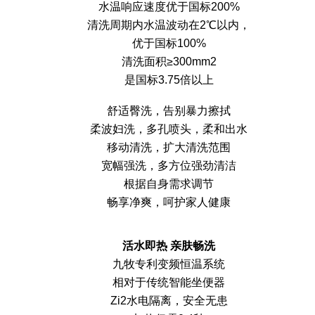
水温响应速度优于国标200%
清洗周期内水温波动在2℃以内，
优于国标100%
清洗面积≥300mm2
是国标3.75倍以上
舒适臀洗，告别暴力擦拭
柔波妇洗，多孔喷头，柔和出水
移动清洗，扩大清洗范围
宽幅强洗，多方位强劲清洁
根据自身需求调节
畅享净爽，呵护家人健康
活水即热 亲肤畅洗
九牧专利变频恒温系统
相对于传统智能坐便器
Zi2水电隔离，安全无患