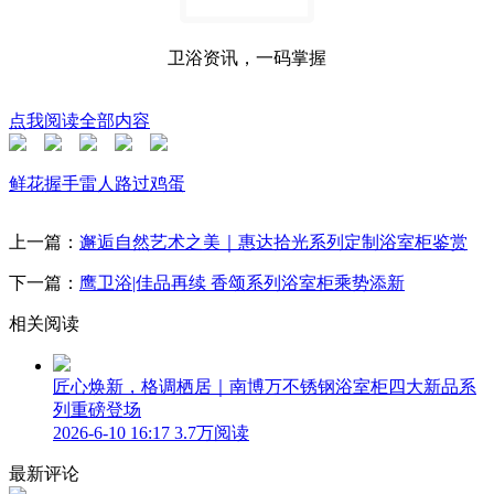
卫浴资讯，一码掌握
点我阅读全部内容
鲜花
握手
雷人
路过
鸡蛋
上一篇：
邂逅自然艺术之美｜惠达拾光系列定制浴室柜鉴赏
下一篇：
鹰卫浴|佳品再续 香颂系列浴室柜乘势添新
相关阅读
匠心焕新，格调栖居｜南博万不锈钢浴室柜四大新品系
列重磅登场
2026-6-10 16:17
3.7万阅读
最新评论