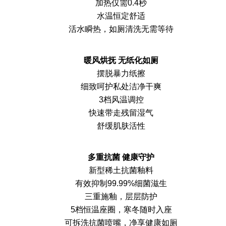
加热仅需0.4秒
水温恒定舒适
活水瞬热，如厕清洗无需等待
暖风烘抚 无纸化如厕
摆脱暴力纸擦
细致呵护私处洁净干爽
3档风温调控
快速带走残留湿气
舒缓肌肤活性
多重抗菌 健康守护
新型稀土抗菌釉料
有效抑制99.99%细菌滋生
三重施釉，层层防护
5档恒温座圈，寒冬随时入座
可拆洗抗菌喷嘴，净享健康如厕