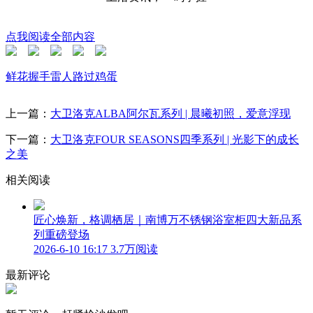
点我阅读全部内容
鲜花
握手
雷人
路过
鸡蛋
上一篇：
大卫洛克ALBA阿尔瓦系列 | 晨曦初照，爱意浮现
下一篇：
大卫洛克FOUR SEASONS四季系列 | 光影下的成长
之美
相关阅读
匠心焕新，格调栖居｜南博万不锈钢浴室柜四大新品系
列重磅登场
2026-6-10 16:17
3.7万阅读
最新评论