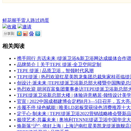
鲜花
握手
雷人
路过
鸡蛋
收藏
邀请
相关阅读
•
携手同行 共话未来 |缇派卫浴&新卫浴网达成媒体合作
•
品牌简介丨关于TEPE 缇派·全卫空间定制
•
TEPE 缇派 | 品质卫浴，智领时代风潮
•
TEPE缇派 | 热烈欢迎红星美凯龙集团总裁朱家桂莅临
•
创设计·派未来 |TEPE缇派卫浴新总部大楼暨中国陶
•
热烈欢迎 胡润百富集团董事参访TEPE缇派卫浴新总部
•
TEPE缇派卫浴新总部大楼 | 体验诗意栖居·领悟设计美
•
官宣 | 2022中国成都建博会定档8月3—5日召开，五
•
步履不停 绿色赋能 | 唯美LD岩板荣获绿色消费推荐十
•
定于心·制未来 | TEPE缇派卫浴2022营销战略峰会暨
•
极境艺术·共赢未来 | 奥地利TENNE缇诺卫浴中国华
•
焕新落“沪”· 侬好上海 | 上海沪南红星美凯龙缇派旗舰