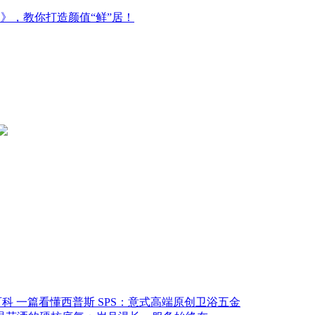
》，教你打造颜值“鲜”居！
一篇看懂西普斯 SPS：意式高端原创卫浴五金