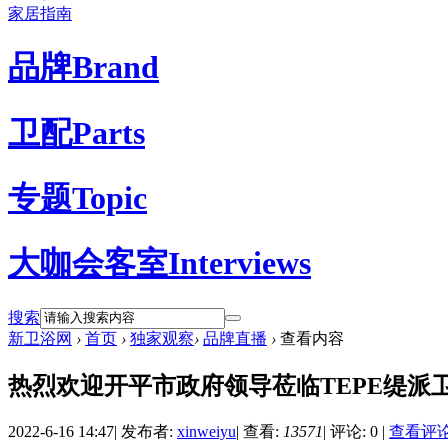
家居指南
品牌
Brand
卫配
Parts
专题
Topic
大咖会客室
Interviews
搜索
新卫浴网
›
首页
›
独家观察
›
品牌直播
›
查看内容
热烈欢迎开平市政府领导莅临TEPE缇派
2022-6-16 14:47
|
发布者:
xinweiyu
|
查看:
13571
|
评论: 0
|
查看评