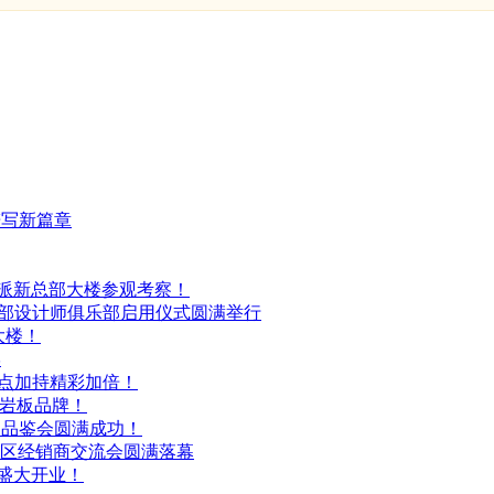
谱写新篇章
缇派新总部大楼参观考察！
瓷总部设计师俱乐部启用仪式圆满举行
大楼！
学
大亮点加持精彩加倍！
大岩板品牌！
新品品鉴会圆满成功！
北大区经销商交流会圆满落幕
店盛大开业！