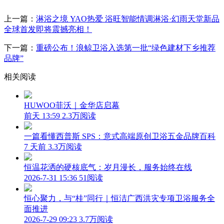
上一篇：
淋浴之境 YAO热爱 浴旺智能情调淋浴·幻雨天堂新品
全球首发即将震撼亮相！
下一篇：
重磅公布！浪鲸卫浴入选第一批“绿色建材下乡推荐
品牌”
相关阅读
HUWOO菲沃｜金华店启幕
前天 13:59
2.3万阅读
一篇看懂西普斯 SPS：意式高端原创卫浴五金品牌百科
7 天前
3.3万阅读
恒温花洒的硬核底气：岁月漫长，服务始终在线
2026-7-31 15:36
51阅读
恒心聚力，与“桂”同行｜恒洁广西洪灾专项卫浴服务全
面推进
2026-7-29 09:23
3.7万阅读