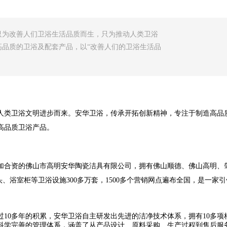
只为改善人们卫浴生活品质而生，只为推动人类卫浴
品质的卫浴及配套产品，以“改善人们的卫浴生活品
人类卫浴文明进步而来。安华卫浴，传承开拓创新精神，专注于制造高品质
高品质卫浴产品。
加合资的佛山市高明安华陶瓷洁具有限公司，拥有佛山顺德、佛山高明、
龙头、浴室柜等卫浴设施300多万套，1500多个营销网点遍布全国，是一
10多年的积累，安华卫浴自主研发出先进的洁净技术体系，拥有10多
科学完善的管理体系，涵盖了从产品设计、原料采购、生产过程到售后服