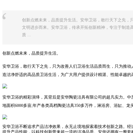
“
创新点燃未来，品质提升生活。安华卫浴，敢行天下之先，
文明进步而来。安华卫浴，传承开拓创新精神，专注于制造高
质 ...
创新点燃未来，品质提升生活。
安华卫浴，敢行天下之先，只为改善人们卫浴生活品质而生，只为推动
造洁净舒适的高品质卫浴生活，为广大用户提供设计精湛、性能卓越的
安华卫浴的精彩演绎，其背后是安华陶瓷洁具有限公司的超凡实力。中
地面积6000多亩;年产各类高档陶瓷洁具350多万件，淋浴房、浴缸、
安华卫浴不断追求产品洁净效果，永无止境地探索着技术创新之路。经过
提升产品性能，以科技创新带来超一流的洁净品质。安华还拥有一整套