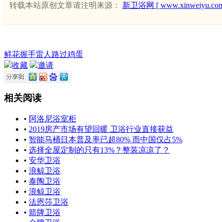
转载本站原创文章请注明来源：
新卫浴网 [ www.xinweiyu.com
鲜花
握手
雷人
路过
鸡蛋
收藏
邀请
相关阅读
•
阿洛尼浴室柜
•
2019房产市场有望回暖 卫浴行业直接获益
•
智能马桶日本普及率已超80% 而中国仅占5%
•
选择全屋定制的只有13%？整装凉凉了？
•
安华卫浴
•
浪鲸卫浴
•
泰陶卫浴
•
浪鲸卫浴
•
法恩莎卫浴
•
箭牌卫浴