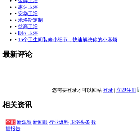
•
金牌卫浴
•
惠达卫浴
•
安华卫浴
•
米洛斯定制
•
益高卫浴
•
朗司卫浴
•
15个卫生间装修小细节，快速解决你的小麻烦
最新评论
您需要登录才可以回帖
登录
|
立即注册
相关资讯
全部
新观察
新闻眼
行业爆料
卫浴头条
数
据报告