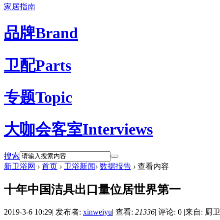
家居指南
品牌
Brand
卫配
Parts
专题
Topic
大咖会客室
Interviews
搜索
新卫浴网
›
首页
›
卫浴新闻
›
数据报告
›
查看内容
十年中国洁具出口量位居世界第一
2019-3-6 10:29
|
发布者:
xinweiyu
|
查看:
21336
|
评论: 0
|
来自: 厨