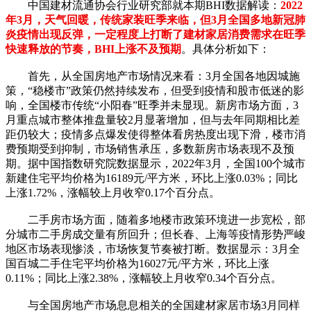
中国建材流通协会行业研究部就本期BHI数据解读：
2022
年3月，天气回暖，传统家装旺季来临，但3月全国多地新冠肺
炎疫情出现反弹，一定程度上打断了建材家居消费需求在旺季
快速释放的节奏，BHI上涨不及预期
。
具体分析如下：
首先，
从全国房地产市场情况来看：3月全国各地因城施
策，“稳楼市”政策仍然持续发布，但受到疫情和股市低迷的影
响，全国楼市传统“小阳春”旺季并未显现。新房市场方面，3
月重点城市整体推盘量较2月显著增加，但与去年同期相比差
距仍较大；疫情多点爆发使得整体看房热度出现下滑，楼市消
费预期受到抑制，市场销售承压，多数新房市场表现不及预
期。据中国指数研究院数据显示，2022年3月，全国100个城市
新建住宅平均价格为16189元/平方米，环比上涨0.03%；同比
上涨1.72%，涨幅较上月收窄0.17个百分点。
二手房市场方面，随着多地楼市政策环境进一步宽松，部
分城市二手房成交量有所回升；但长春、上海等疫情形势严峻
地区市场表现惨淡，市场恢复节奏被打断。数据显示：3月全
国百城二手住宅平均价格为16027元/平方米，环比上涨
0.11%；同比上涨2.38%，涨幅较上月收窄0.34个百分点。
与全国房地产市场息息相关的全国建材家居市场3月同样