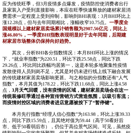
应为传统旺季，但3月疫情多点爆发，疫情防控使消费者出行
及家装入户受到直接影响，本应在旺季快速释放的建材家居消
费需求一定程度上受到抑制，影响到BHI表现：3月BHI环比上
涨12.28点，但与去年同期相比，涨幅收窄10.75点。
一季度全
国规模以上建材家居卖场累计销售额为2907.56亿元，同比上
涨46.80%，一季度BHI指数表现明显好于去年同期，后期建
材家居市场整体仍保持向好趋势。
其次，分析BHI各分指数情况：本月BHI环比上涨的情况
下，“就业率指数”为220.51，环比下跌25.58点，同比下跌
29.26点，环比同比跌幅均居第一，这是本轮多地聚集性疫情
发散使得人员到岗不足，尤其是对仍未进行线上线下融合发展
的传统建材家居卖场影响更甚。与之相似的分指数还有“人气
指数”，本月其值为178.22，环比下跌11.68点，同比上涨4.58
点，
3月天气回暖，没有疫情的区域，建材家居卖场会在这一
传统装修旺季通过各种宣传营销方式营造氛围，以吸引客流；
而疫情封控区域的消费者进店意愿被按下了“暂停键”。
本月先行指数“经理人信心指数”为163.98，环比上涨39.33
点，同比下跌15.59点，且其绝对值为59.44（高于50看好后
市、低于50看弱后市），仍位于高位景气区间。可见，虽然疫
情影响到一定的市场预期，但其并未对市场情绪造成反转，短