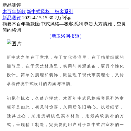
新品测评
木百年新款|新中式风格—极客系列
新品测评
2022-4-15 15:30
2万阅读
摘要
木百年新款|新中式风格—极客系列 尊贵大方清雅，空灵
简约格调
（新卫浴网报道）
新中式之美在于意境，在于文化浸润里，在于精雕细琢的
细节里，在于天然材质里，实用与美观兼备，更具个性化
设计。简单的肌理和装饰，既呈现了现代审美理念，又传
承着传统中式设计的内涵与神韵。
初见乍惊欢，久处亦怦然。木百年中式风格极客系列浴室
柜即是如此，初见时惊喜，久用后依旧动心。执着细节，
独具匠心，采用浅胡桃色实木材质，用最柔软质朴的方
式，呈现精工制造，完美复刻用户对于新中式浴室柜的一