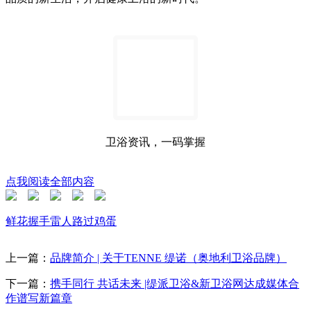
卫浴资讯，一码掌握
点我阅读全部内容
鲜花
握手
雷人
路过
鸡蛋
上一篇：
品牌简介 | 关于TENNE 缇诺（奥地利卫浴品牌）
下一篇：
携手同行 共话未来 |缇派卫浴&新卫浴网达成媒体合
作谱写新篇章