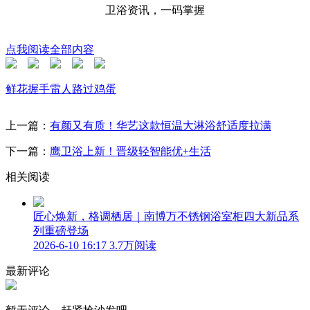
卫浴资讯，一码掌握
点我阅读全部内容
鲜花
握手
雷人
路过
鸡蛋
上一篇：
有颜又有质！华艺这款恒温大淋浴舒适度拉满
下一篇：
鹰卫浴上新！晋级轻智能优+生活
相关阅读
匠心焕新，格调栖居｜南博万不锈钢浴室柜四大新品系
列重磅登场
2026-6-10 16:17
3.7万阅读
最新评论