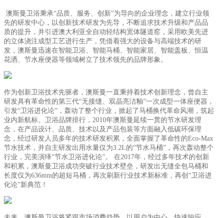
澳斯曼卫浴秉承“品质、服务、创新”为导向的企业理念，建立行业领
先的研发中心，以创新技术研发为先导，不断追求技术升级和产品品
质的提升，并引进澳大利亚全自动轻结构宽体隧道窑，采用欧美先进
的立体浇注成型工艺进行生产，凭借着强大的设备与高端技术的研
发，澳斯曼迅速在智能卫浴、智能马桶、智能家居、智能盖板、恒温
花洒、节水座便器等领域树立了技术领先的品牌形象。
作为创新卫浴技术先驱者，澳斯曼一直秉持着技术创新理念，曾自主
研发具有革命性的第三代“无接缝、双晶亮洁釉”一次成型一体座便器，
引发“卫浴进化论”，轰动了整个行业，掀起了马桶换代革命风潮，筑起
业内新航标。
卫浴品牌排行，2010年澳斯曼延续一贯的节水研发理
念，在产品设计、品质、技术以及产品包装等方面融入低碳环保理
念，经过研发人员多年的技术研发积累，全面掌握了革命性的Eco-Max
节水技术，并自主研发出用水量仅为3.2L的“节水马桶”，再次轰动整个
行业，完美演绎“节水卫浴进化论”。 在2017年，经过多年技术的创新
和积累，澳斯曼卫浴成功突破行业技术壁垒，研发出无缝全包马桶和
长度仅为636mm的超短马桶，再次刷新行业技术新标准，再创“卫浴进
化论”新典范！
未来，澳斯曼卫浴将紧跟市场消费趋势，以用户为中心，快速响应，